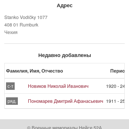
Адрес
Stanko Vodičky 1077
408 01 Rumburk
Чехия
Недавно добавлены
Фамилия, Имя, Отчество
Период
с-т
Новиков Николай Иванович
1920 - 24.
ряд.
Пономарев Дмитрий Афанасьевич
1911 - 25.
© Военные мемориалы Нейсе 52А