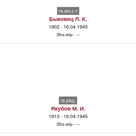
гв.мл.с-т
Быковец Л. К.
1902 - 16.04.1945
35гв.мбр - ---
гв.ряд.
Якубов М. И.
1913 - 16.04.1945
35гв.мбр - ---