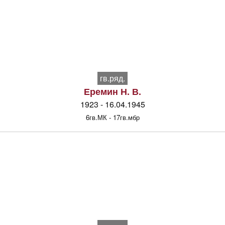
гв.ряд.
Еремин Н. В.
1923 - 16.04.1945
6гв.МК - 17гв.мбр