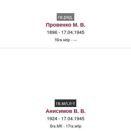
гв.ряд.
Провенко М. В.
1896 - 17.04.1945
16гв.мбр - ---
гв.мл.л-т
Анисимов В. В.
1924 - 17.04.1945
6гв.МК - 17гв.мбр