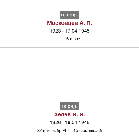
гв.ефр.
Московцев А. П.
1923 - 17.04.1945
--- - 6гв.опс
гв.ряд.
Зелев В. Я.
1926 - 16.04.1945
22гв.мшисбр РГК - 15гв.омшисапб