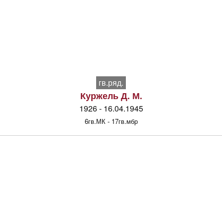
гв.ряд.
Куржель Д. М.
1926 - 16.04.1945
6гв.МК - 17гв.мбр