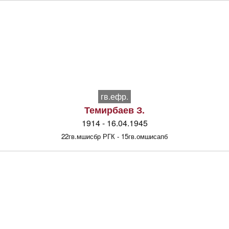
гв.ефр.
Темирбаев З.
1914 - 16.04.1945
22гв.мшисбр РГК - 15гв.омшисапб