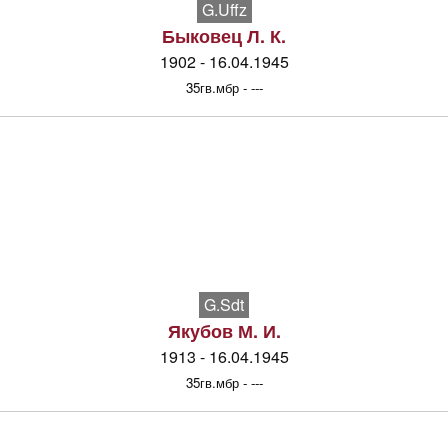
G.Uffz
Быковец Л. К.
1902 - 16.04.1945
35гв.мбр - ---
G.Sdt
Якубов М. И.
1913 - 16.04.1945
35гв.мбр - ---