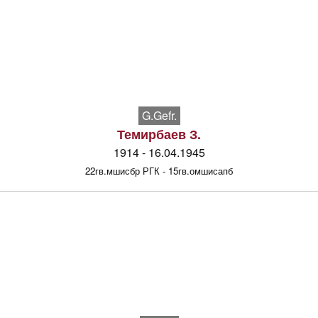
G.Gefr.
Темирбаев З.
1914 - 16.04.1945
22гв.мшисбр РГК - 15гв.омшисапб