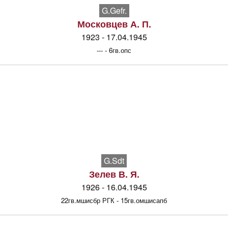
G.Gefr.
Московцев А. П.
1923 - 17.04.1945
--- - 6гв.опс
G.Sdt
Зелев В. Я.
1926 - 16.04.1945
22гв.мшисбр РГК - 15гв.омшисапб