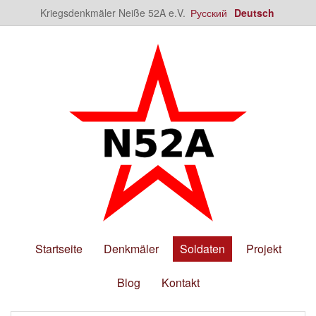
Kriegsdenkmäler Neiße 52A e.V.
Русский
Deutsch
Startseite
Denkmäler
Soldaten
Projekt
Blog
Kontakt