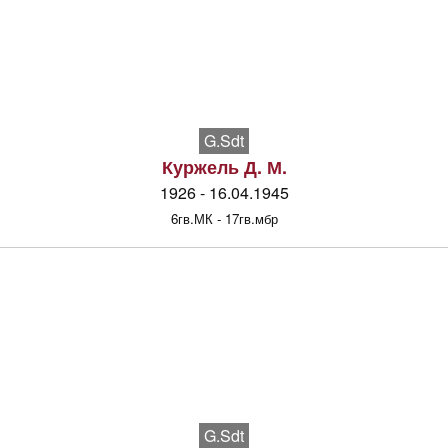
G.Sdt
Куржель Д. М.
1926 - 16.04.1945
6гв.МК - 17гв.мбр
G.Sdt