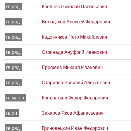
гв.ряд.
Крепчев Николай Васильевич
гв.ряд.
Володской Алексей Федорович
гв.ряд.
Кадочников Петр Михайлович
гв.ряд.
Стринада Ануфрий Иванович
гв.ряд.
Ерофеев Михаил Иванович
гв.ряд.
Старилов Василий Алексеевич
гв.мл.с-т
Кондратьев Федор Федорович
гв.с-т
Захаров Яков Афанасьевич
гв.ряд.
Гриновецкий Иван Федорович