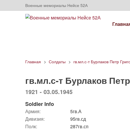
Военные мемориалы Нейсе 52А
Главна
Главная
Солдаты
гв.мл.с-т Бурлаков Петр Григ
гв.мл.с-т Бурлаков Пет
1921 - 03.05.1945
Soldier Info
Армия:
5гв.А
Дивизия:
95гв.сд
Полк:
287гв.сп