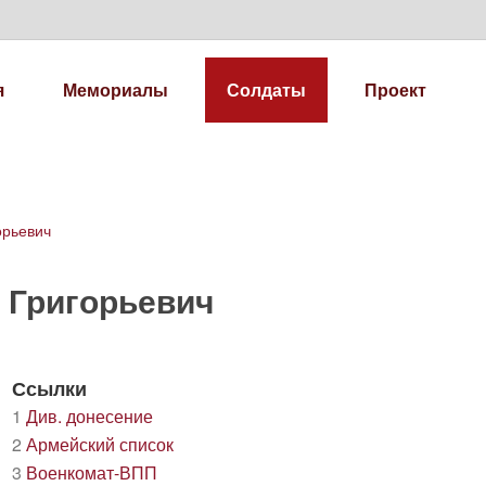
я
Мемориалы
Солдаты
Проект
орьевич
р Григорьевич
Ссылки
1
Див. донесение
2
Армейский список
3
Военкомат-ВПП