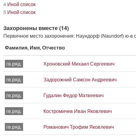
4
Иной список
5
Иной список
Захоронены вместе (14)
Первичное место захоронения: Наундорф (Naundorf) ю-в ок
Фамилия, Имя, Отчество
гв.ряд.
Хроновский Михаил Сергеевич
гв.ряд.
Задорожний Самсон Андреевич
гв.ряд.
Гудалин Федор Матвеевич
гв.ряд.
Костромичев Иван Яковлевич
гв.ряд.
Романович Трофим Яковлевич