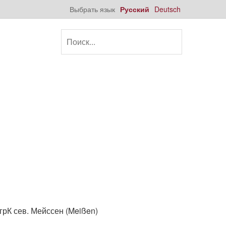
Выбрать язык
Русский
Deutsch
грК сев. Мейссен (Meißen)