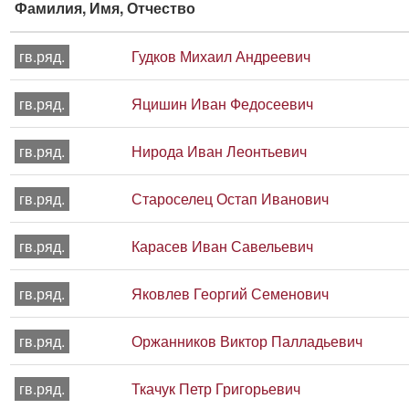
Фамилия, Имя, Отчество
гв.ряд.
Гудков Михаил Андреевич
гв.ряд.
Яцишин Иван Федосеевич
гв.ряд.
Нирода Иван Леонтьевич
гв.ряд.
Староселец Остап Иванович
гв.ряд.
Карасев Иван Савельевич
гв.ряд.
Яковлев Георгий Семенович
гв.ряд.
Оржанников Виктор Палладьевич
гв.ряд.
Ткачук Петр Григорьевич