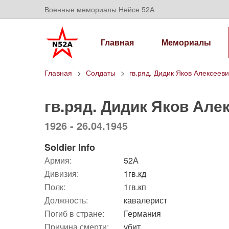
Военные мемориалы Нейсе 52А
Главная
Мемориалы
Главная
Солдаты
гв.ряд. Дидик Яков Алексеев
гв.ряд. Дидик Яков Але
1926 - 26.04.1945
Soldier Info
Армия:
52А
Дивизия:
1гв.кд
Полк:
1гв.кп
Должность:
кавалерист
Погиб в стране:
Германия
Причина смерти:
убит