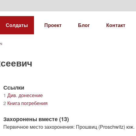
Солдаты
Проект
Блог
Контакт
ич
ксеевич
Ссылки
1
Див. донесение
2
Книга погребения
Захоронены вместе (13)
Первичное место захоронения: Прошвиц (Proschwitz) юж. 