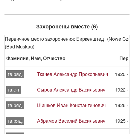
Захоронены вместе (6)
Первичное место захоронения: Биркенштедт (Nowe Czaple
(Bad Muskau)
Фамилия, Имя, Отчество
Перио
гв.ряд.
Ткачев Александр Прокопьевич
1925 - 1
гв.с-т
Сыров Александр Васильевич
1922 - 1
гв.ряд.
Шишков Иван Константинович
1925 - 1
гв.ряд.
Абрамов Василий Васильевич
1925 - 1