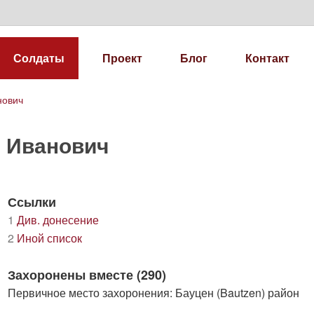
Солдаты
Проект
Блог
Контакт
нович
л Иванович
Ссылки
1
Див. донесение
2
Иной список
Захоронены вместе (290)
Первичное место захоронения: Бауцен (Bautzen) район