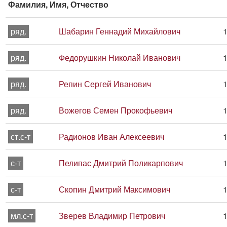
Фамилия, Имя, Отчество
ряд.
Шабарин Геннадий Михайлович
1
ряд.
Федорушкин Николай Иванович
1
ряд.
Репин Сергей Иванович
1
ряд.
Вожегов Семен Прокофьевич
1
ст.с-т
Радионов Иван Алексеевич
1
с-т
Пелипас Дмитрий Поликарпович
1
с-т
Скопин Дмитрий Максимович
1
мл.с-т
Зверев Владимир Петрович
1