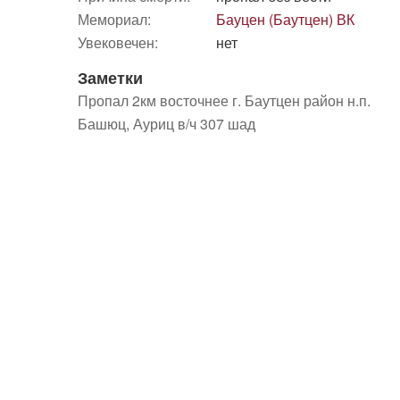
Мемориал:
Бауцен (Баутцен) ВК
Увековечен:
нет
Заметки
Пропал 2км восточнее г. Баутцен район н.п.
Башюц, Ауриц в/ч 307 шад