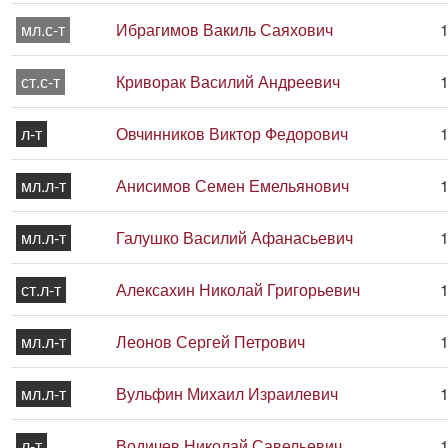
мл.с-т
Ибрагимов Вакиль Саяхович
1
ст.с-т
Криворак Василий Андреевич
1
л-т
Овчинников Виктор Федорович
1
мл.л-т
Анисимов Семен Емельянович
1
мл.л-т
Галушко Василий Афанасьевич
1
ст.л-т
Алексахин Николай Григорьевич
1
мл.л-т
Леонов Сергей Петрович
1
мл.л-т
Вульфин Михаил Израилевич
1
л-т
Водичев Николай Савельевич
1