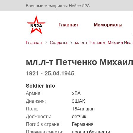
Военные мемориалы Нейсе 52А
Главная
Мемориалы
Главная
Солдаты
мл.л-т Петченко Михаил Ива
мл.л-т Петченко Михаи
1921 - 25.04.1945
Soldier Info
Армия:
2ВА
Дивизия:
3ШАК
Полк:
154гв.шап
Должность:
летчик
Погиб в стране:
Германия
Причина смерти:
пропал без вести