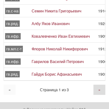
гв.с-на
Семин Никита Григорьевич
1916 
гв.ряд.
Албу Яков Иванович
1925 
гв.ефр.
Ковалевченко Иван Евтихиевич
1909 
гв.мл.с-т
Флоров Николай Никифорович
1912 
гв.ефр.
Гаврилов Василий Петрович
1906 
гв.ряд.
Гайдук Борис Афанасьевич
1905 
«
Страница 1 из 3
»