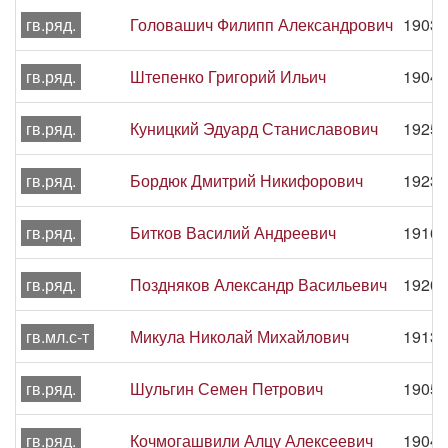
гв.ряд.
Головашич Филипп Александрович
1903 
гв.ряд.
Штепенко Григорий Ильич
1904 
гв.ряд.
Куницкий Эдуард Станиславович
1925 
гв.ряд.
Бордюк Дмитрий Никифорович
1923 
гв.ряд.
Битков Василий Андреевич
1916 
гв.ряд.
Поздняков Александр Васильевич
1920 
гв.мл.с-т
Микула Николай Михайлович
1913 
гв.ряд.
Шульгин Семен Петрович
1905 
гв.ряд.
Кочмогашвили Алцу Алексеевич
1904 