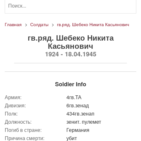
Главная
Солдаты
гв.ряд. Шебеко Никита Касьянович
гв.ряд. Шебеко Никита
Касьянович
1924 - 18.04.1945
Soldier Info
Армия:
4гв.ТА
Дивизия:
6гв.зенад
Полк:
434гв.зенап
Должность:
зенит. пулемет
Погиб в стране:
Германия
Причина смерти:
убит