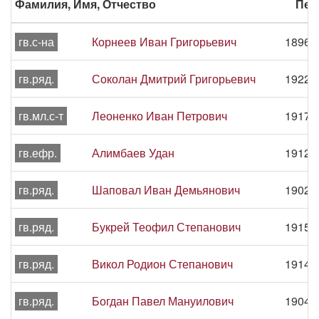
Фамилия, Имя, Отчество
Пер
гв.с-на
Корнеев Иван Григорьевич
1896 -
гв.ряд.
Соколан Дмитрий Григорьевич
1922 -
гв.мл.с-т
Леоненко Иван Петрович
1917 -
гв.ефр.
Алимбаев Удан
1912 -
гв.ряд.
Шаповал Иван Демьянович
1902 -
гв.ряд.
Букрей Теофил Степанович
1915 -
гв.ряд.
Викол Родион Степанович
1914 -
гв.ряд.
Богдан Павел Мануилович
1904 -