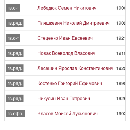
гв.с-т
Лебедюк Семен Никитович
1906 -
гв.ряд.
Пляшкевич Николай Дмитриевич
1902 -
гв.с-т
Стеценко Иван Евсеевич
1921 -
гв.ряд.
Новак Всеволод Власович
1910 -
гв.ряд.
Лесешин Ярослав Константинович
1925 -
гв.ряд.
Костенко Григорий Ефимович
1898 -
гв.ряд.
Никулин Иван Петрович
1926 -
гв.ефр.
Власов Моисей Лукьянович
1902 -