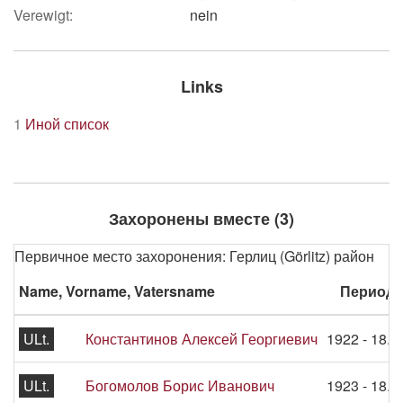
Verewigt:
nein
Links
1
Иной список
Захоронены вместе (3)
Первичное место захоронения: Герлиц (Görlitz) район
Name, Vorname, Vatersname
Период 
ULt.
Константинов Алексей Георгиевич
1922 - 18.0
ULt.
Богомолов Борис Иванович
1923 - 18.0