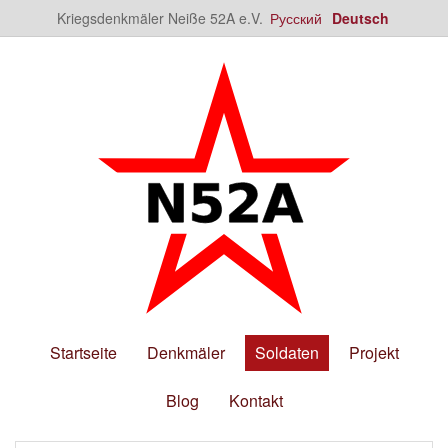
Kriegsdenkmäler Neiße 52A e.V.
Русский
Deutsch
Startseite
Denkmäler
Soldaten
Projekt
Blog
Kontakt