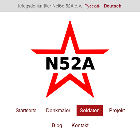
Kriegsdenkmäler Neiße 52A e.V.
Русский
Deutsch
Startseite
Denkmäler
Soldaten
Projekt
Blog
Kontakt