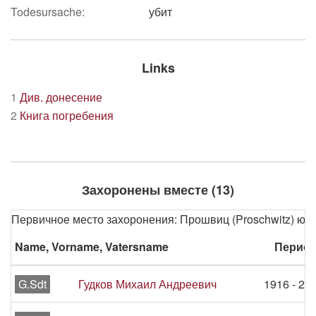
Todesursache:
убит
Links
1
Див. донесение
2
Книга погребения
Захоронены вместе (13)
Первичное место захоронения: Прошвиц (Proschwitz) юж. 
Name, Vorname, Vatersname
Период
G.Sdt
Гудков Михаил Андреевич
1916 - 29