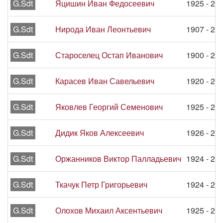
G.Sdt
Яцишин Иван Федосеевич
1925 - 29
G.Sdt
Нирода Иван Леонтьевич
1907 - 28
G.Sdt
Староселец Остап Иванович
1900 - 28
G.Sdt
Карасев Иван Савельевич
1920 - 27
G.Sdt
Яковлев Георгий Семенович
1925 - 27
G.Sdt
Дидик Яков Алексеевич
1926 - 26
G.Sdt
Оржанников Виктор Палладьевич
1924 - 25
G.Sdt
Ткачук Петр Григорьевич
1924 - 25
G.Sdt
Олохов Михаил Аксентьевич
1925 - 25