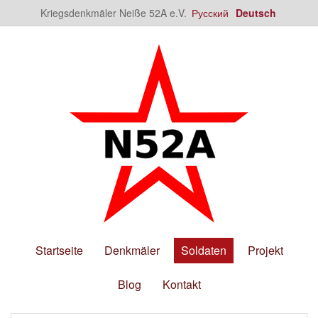
Kriegsdenkmäler Neiße 52A e.V.
Русский
Deutsch
Startseite
Denkmäler
Soldaten
Projekt
Blog
Kontakt