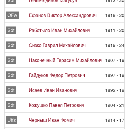
Sdt
Гельметдинов Магусун
1912 - 20.
OFw
Ефанов Виктор Александрович
1919 - 20.
Sdt
Работыло Иван Михайлович
1911 - 20.
Sdt
Сизко Гаврил Михайлович
1919 - 24.
Sdt
Наконечный Герасим Михайлович
1907 - 19.
Sdt
Гайдуков Федор Петрович
1897 - 19.
Sdt
Исаев Иван Иванович
1892 - 19.
Sdt
Кожушко Павел Петрович
1904 - 21.
Uffz
Черныш Иван Фомич
1914 - 17.