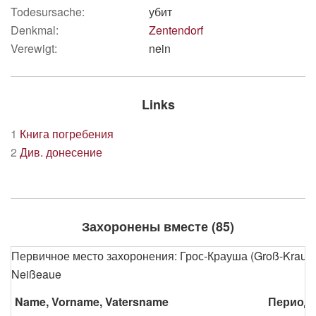
Todesursache:
убит
Denkmal:
Zentendorf
Verewigt:
nein
Links
1
Книга погребения
2
Див. донесение
Захоронены вместе (85)
Первичное место захоронения: Грос-Крауша (Groß-Krausch
Neißeaue
Name, Vorname, Vatersname
Период 