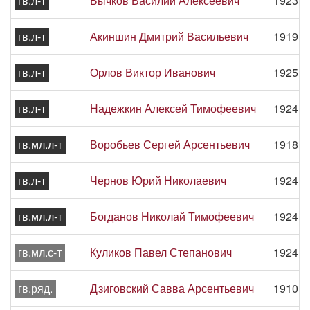
гв.л-т
Бычков Василий Алексеевич
1923 -
гв.л-т
Акиншин Дмитрий Васильевич
1919 -
гв.л-т
Орлов Виктор Иванович
1925 -
гв.л-т
Надежкин Алексей Тимофеевич
1924 -
гв.мл.л-т
Воробьев Сергей Арсентьевич
1918 -
гв.л-т
Чернов Юрий Николаевич
1924 -
гв.мл.л-т
Богданов Николай Тимофеевич
1924 -
гв.мл.с-т
Куликов Павел Степанович
1924 -
гв.ряд.
Дзиговский Савва Арсентьевич
1910 -