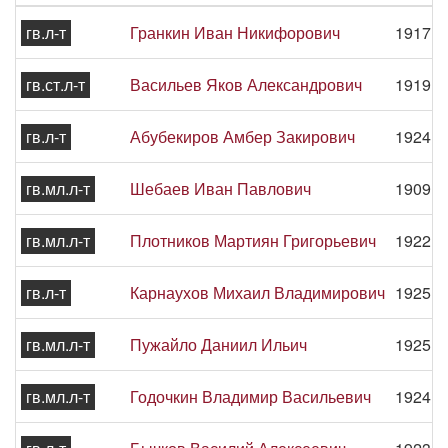
гв.л-т
Гранкин Иван Никифорович
1917 -
гв.ст.л-т
Васильев Яков Александрович
1919 -
гв.л-т
Абубекиров Амбер Закирович
1924 -
гв.мл.л-т
Шебаев Иван Павлович
1909 -
гв.мл.л-т
Плотников Мартиян Григорьевич
1922 -
гв.л-т
Карнаухов Михаил Владимирович
1925 -
гв.мл.л-т
Пужайло Даниил Ильич
1925 -
гв.мл.л-т
Годочкин Владимир Васильевич
1924 -