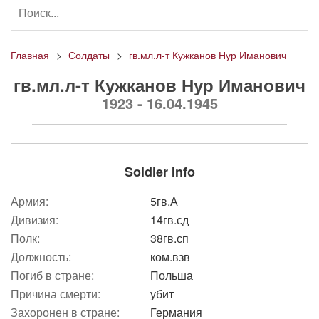
Главная
Солдаты
гв.мл.л-т Кужканов Нур Иманович
гв.мл.л-т Кужканов Нур Иманович
1923 - 16.04.1945
Soldier Info
Армия:
5гв.А
Дивизия:
14гв.сд
Полк:
38гв.сп
Должность:
ком.взв
Погиб в стране:
Польша
Причина смерти:
убит
Захоронен в стране:
Германия