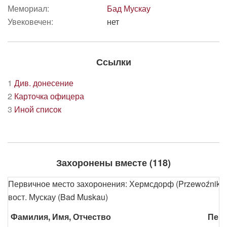
Мемориал:
Бад Мускау
Увековечен:
нет
Ссылки
1
Див. донесение
2
Карточка офицера
3
Иной список
Захоронены вместе (118)
Первичное место захоронения: Хермсдорф (Przewoźniki) ок
вост. Мускау (Bad Muskau)
Фамилия, Имя, Отчество
Пери