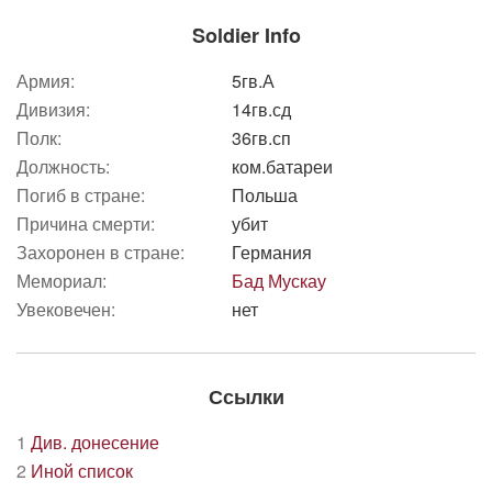
Soldier Info
Армия:
5гв.А
Дивизия:
14гв.сд
Полк:
36гв.сп
Должность:
ком.батареи
Погиб в стране:
Польша
Причина смерти:
убит
Захоронен в стране:
Германия
Мемориал:
Бад Мускау
Увековечен:
нет
Ссылки
1
Див. донесение
2
Иной список