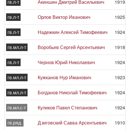
гв.л-т
Акиншин Дмитрий Васильевич
1919 -
гв.л-т
Орлов Виктор Иванович
1925 -
гв.л-т
Надежкин Алексей Тимофеевич
1924 -
гв.мл.л-т
Воробьев Сергей Арсентьевич
1918 -
гв.л-т
Чернов Юрий Николаевич
1924 -
гв.мл.л-т
Кужканов Нур Иманович
1923 -
гв.мл.л-т
Богданов Николай Тимофеевич
1924 -
гв.мл.с-т
Куликов Павел Степанович
1924 -
гв.ряд.
Дзиговский Савва Арсентьевич
1910 -