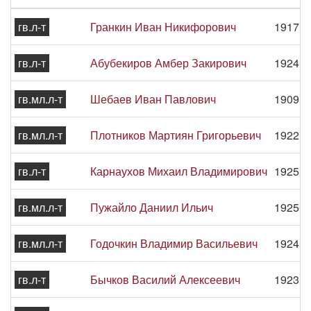
гв.л-т
Гранкин Иван Никифорович
1917 -
гв.л-т
Абубекиров Амбер Закирович
1924 -
гв.мл.л-т
Шебаев Иван Павлович
1909 -
гв.мл.л-т
Плотников Мартиян Григорьевич
1922 -
гв.л-т
Карнаухов Михаил Владимирович
1925 -
гв.мл.л-т
Пужайло Даниил Ильич
1925 -
гв.мл.л-т
Годочкин Владимир Васильевич
1924 -
гв.л-т
Бычков Василий Алексеевич
1923 -