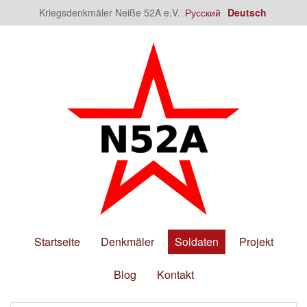
Kriegsdenkmäler Neiße 52A e.V.
Русский
Deutsch
Startseite
Denkmäler
Soldaten
Projekt
Blog
Kontakt