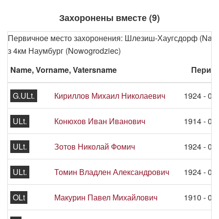
Захоронены вместе (9)
Первичное место захоронения: Шлезиш-Хаугсдорф (Nawojó
з 4км Наумбург (Nowogrodziec)
Name, Vorname, Vatersname
Период
G.ULt.
Кириллов Михаил Николаевич
1924 - 07
ULt.
Конюхов Иван Иванович
1914 - 07
ULt.
Зотов Николай Фомич
1924 - 07
ULt.
Томин Владлен Александрович
1924 - 07
OLt
Макурин Павел Михайлович
1910 - 07