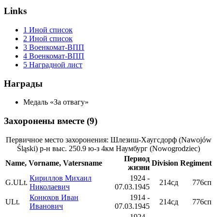
Links
1
Иной список
2
Иной список
3
Военкомат-ВПП
4
Военкомат-ВПП
5
Наградной лист
Награды
Медаль «За отвагу»
Захоронены вместе (9)
Первичное место захоронения: Шлезиш-Хаугсдорф (Nawojów
Śląski) р-н выс. 250.9 ю-з 4км Наумбург (Nowogrodziec)
Период
Name, Vorname, Vatersname
Division
Regiment
жизни
Кириллов Михаил
1924 -
G.ULt.
214сд
776сп
Николаевич
07.03.1945
Конюхов Иван
1914 -
ULt.
214сд
776сп
Иванович
07.03.1945
1924 -