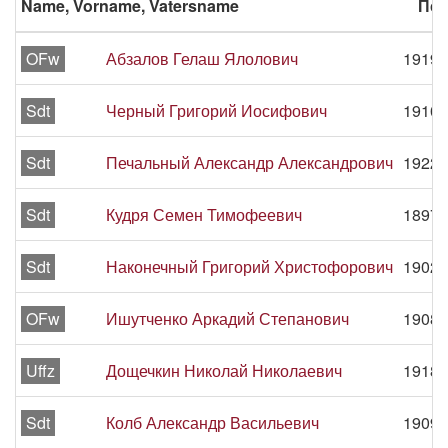
Name, Vorname, Vatersname
Пер
OFw
Абзалов Гелаш Ялолович
1919 
Sdt
Черный Григорий Иосифович
1910 
Sdt
Печальный Александр Александрович
1922 
Sdt
Кудря Семен Тимофеевич
1897 
Sdt
Наконечный Григорий Христофорович
1902 
OFw
Ишутченко Аркадий Степанович
1908 
Uffz
Дощечкин Николай Николаевич
1918 
Sdt
Колб Александр Васильевич
1909 