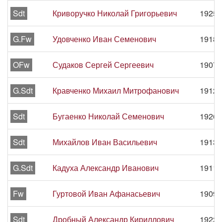
Sdt
Криворучко Николай Григорьевич
1925 
G.Fw
Удовченко Иван Семенович
1918 
OFw
Судаков Сергей Сергеевич
1907 
G.Sdt
Кравченко Михаил Митрофанович
1912 
Sdt
Бугаенко Николай Семенович
1926 
Sdt
Михайлов Иван Васильевич
1913 
G.Sdt
Кадуха Александр Иванович
1911 
Fw
Гуртовой Иван Афанасьевич
1909 
Sdt
Дробный Александр Кириллович
1922 