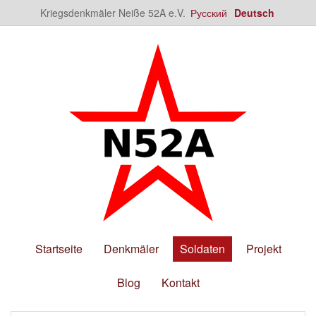
Kriegsdenkmäler Neiße 52A e.V.
Русский
Deutsch
Startseite
Denkmäler
Soldaten
Projekt
Blog
Kontakt