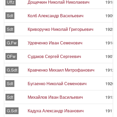
Uffz
Дощечкин Николай Николаевич
1918 
Sdt
Колб Александр Васильевич
1909 
Sdt
Криворучко Николай Григорьевич
1925 
G.Fw
Удовченко Иван Семенович
1918 
OFw
Судаков Сергей Сергеевич
1907 
G.Sdt
Кравченко Михаил Митрофанович
1912 
Sdt
Бугаенко Николай Семенович
1926 
Sdt
Михайлов Иван Васильевич
1913 
G.Sdt
Кадуха Александр Иванович
1911 