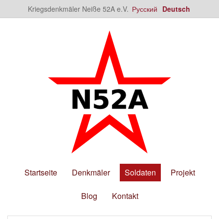
Kriegsdenkmäler Neiße 52A e.V.
Русский
Deutsch
Startseite
Denkmäler
Soldaten
Projekt
Blog
Kontakt