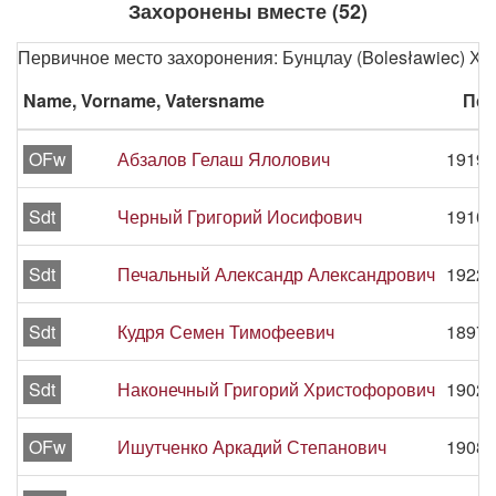
Захоронены вместе (52)
Первичное место захоронения: Бунцлау (Bolesławiec) Х
Name, Vorname, Vatersname
Пер
OFw
Абзалов Гелаш Ялолович
1919 
Sdt
Черный Григорий Иосифович
1910 
Sdt
Печальный Александр Александрович
1922 
Sdt
Кудря Семен Тимофеевич
1897 
Sdt
Наконечный Григорий Христофорович
1902 
OFw
Ишутченко Аркадий Степанович
1908 