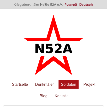
Kriegsdenkmäler Neiße 52A e.V.
Русский
Deutsch
Startseite
Denkmäler
Soldaten
Projekt
Blog
Kontakt