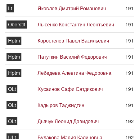
Lt
Яковлев Дмитрий Романович
1916 
Oberstlt
Лысенко Константин Леонтьевич
1913 
Hptm
Коростелев Павел Васильевич
1915 
Hptm
Патуткин Василий Федорович
1915 
Hptm
Лебедева Алевтина Федоровна
1919 
OLt
Хусаинов Сафи Сатдикович
1919 
OLt
Кадыров Таджидтин
1912 
OLt
Дьячук Леонид Давидович
1921 
ULt.
Булакова Мария Калиновна
1920 