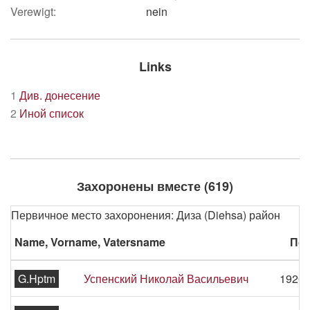
Verewigt:
nein
Links
1
Див. донесение
2
Иной список
Захоронены вместе (619)
Первичное место захоронения: Диза (Diehsa) район
Name, Vorname, Vatersname
Пер
G.Hptm
Успенский Николай Васильевич
1920 