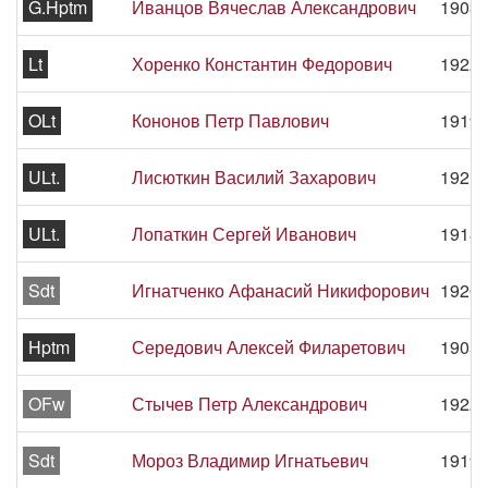
G.Hptm
Иванцов Вячеслав Александрович
1903 
Lt
Хоренко Константин Федорович
1922 
OLt
Кононов Петр Павлович
1919 
ULt.
Лисюткин Василий Захарович
1921 
ULt.
Лопаткин Сергей Иванович
1918 
Sdt
Игнатченко Афанасий Никифорович
1920 
Hptm
Середович Алексей Филаретович
1905 
OFw
Стычев Петр Александрович
1922 
Sdt
Мороз Владимир Игнатьевич
1919 