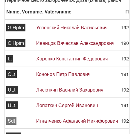
Name, Vorname, Vatersname
Пер
G.Hptm
Успенский Николай Васильевич
1920 
G.Hptm
Иванцов Вячеслав Александрович
1903 
Lt
Хоренко Константин Федорович
1922 
OLt
Кононов Петр Павлович
1919 
ULt.
Лисюткин Василий Захарович
1921 
ULt.
Лопаткин Сергей Иванович
1918 
Sdt
Игнатченко Афанасий Никифорович
1920 