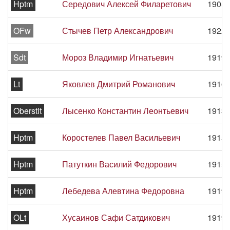
Hptm
Середович Алексей Филаретович
1905 
OFw
Стычев Петр Александрович
1922 
Sdt
Мороз Владимир Игнатьевич
1919 
Lt
Яковлев Дмитрий Романович
1916 
Oberstlt
Лысенко Константин Леонтьевич
1913 
Hptm
Коростелев Павел Васильевич
1915 
Hptm
Патуткин Василий Федорович
1915 
Hptm
Лебедева Алевтина Федоровна
1919 
OLt
Хусаинов Сафи Сатдикович
1919 