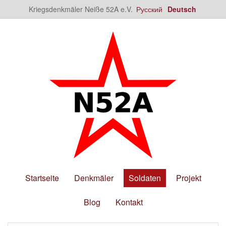
Kriegsdenkmäler Neiße 52A e.V.
Русский
Deutsch
Startseite
Denkmäler
Soldaten
Projekt
Blog
Kontakt